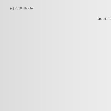
(c) 2020 Ubooler
Joomla T