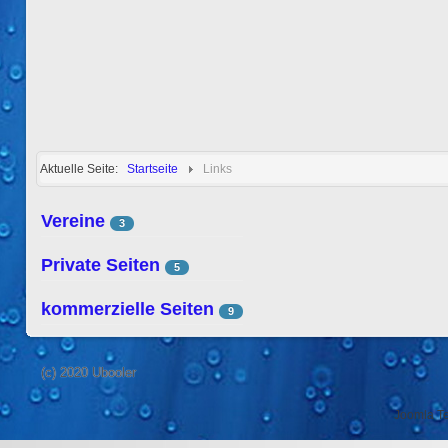
Aktuelle Seite:
Startseite
Links
Vereine
3
Private Seiten
5
kommerzielle Seiten
9
(c) 2020 Ubooler
Joomla T